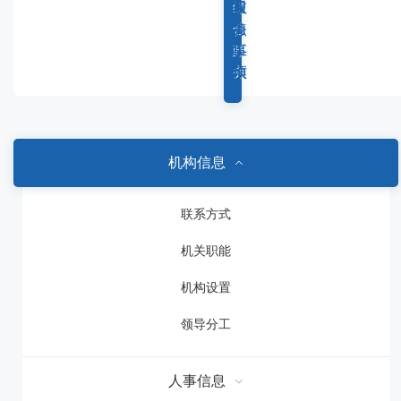
容
综
重
权
服
区
合
点
力
务
域
政
工
事
事
务
作
项
项
机构信息
联系方式
机关职能
机构设置
领导分工
人事信息