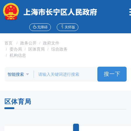
无
障
碍
操
作
无障碍
关怀版
说
明
首页
政务公开
政府文件
跳
委办局
区体育局
综合政务
转
机构信息
到
网
站
搜一下
导
航
区
跳
区体育局
转
到
主
要
内