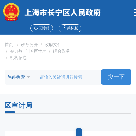
无
障
碍
操
作
无障碍
关怀版
说
明
首页
政务公开
政府文件
跳
委办局
区审计局
综合政务
转
机构信息
到
网
站
搜一下
导
航
区
跳
区审计局
转
到
主
要
内