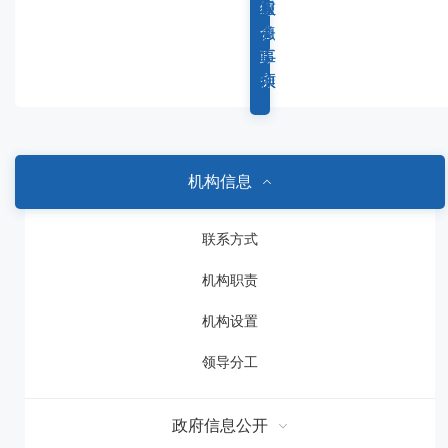
容
综
重
权
服
区
合
点
力
务
域
政
工
事
事
务
作
项
项
机构信息
联系方式
机构职责
机构设置
领导分工
政府信息公开