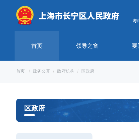
无
障
碍
操
作
说
明
首页
领导之窗
要
跳
转
到
网
首页
政务公开
政府机构
区政府
站
导
航
区
跳
区政府
转
到
主
要
内