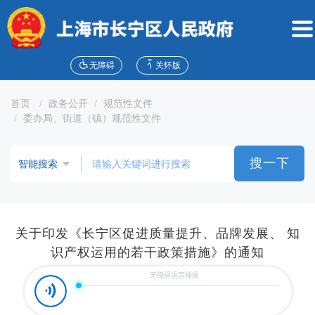
无
障
碍
操
作
无障碍
关怀版
说
明
首页
政务公开
规范性文件
跳
委办局、街道（镇）规范性文件
转
到
网
搜一下
站
导
航
区
跳
关于印发《长宁区促进质量提升、品牌发展、 知
转
识产权运用的若干政策措施》的通知
到
主
要
内