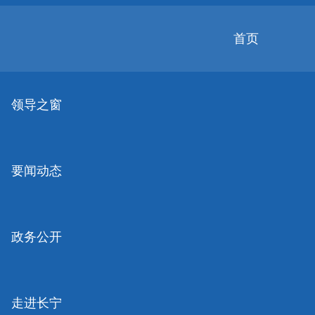
无
障
碍
首页
操
作
无障碍
关怀版
说
明
领导之窗
跳
转
到
网
要闻动态
站
导
航
区
跳
政务公开
转
到
主
要
走进长宁
内