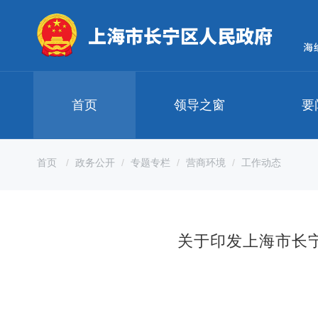
无
障
碍
操
作
说
明
首页
领导之窗
要
跳
转
到
网
首页
政务公开
专题专栏
营商环境
工作动态
站
导
航
区
跳
关于印发上海市长
转
到
主
要
内