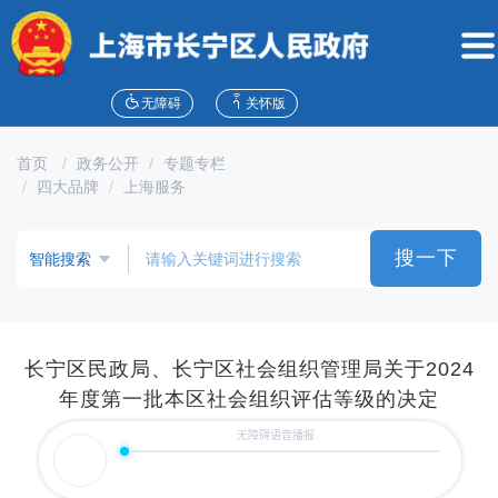
无
障
碍
操
作
无障碍
关怀版
说
明
首页
政务公开
专题专栏
跳
四大品牌
上海服务
转
到
网
搜一下
站
导
航
区
跳
长宁区民政局、长宁区社会组织管理局关于2024
转
年度第一批本区社会组织评估等级的决定
到
主
要
内