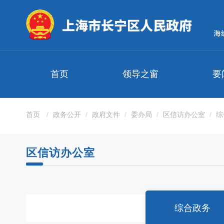
无
障
碍
操
作
说
明
首页
领导之窗
要
跳
转
到
网
首页
政务公开
政府文件
委办局
区信访办公室
综
站
导
航
区信访办公室
区
跳
转
到
主
要
综合政务
内